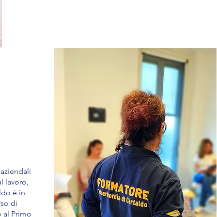
 aziendali
l lavoro,
ldo è in
rso di
 al Primo