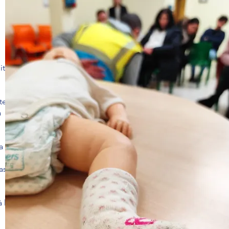
iti
ite
à
a
asi
 la
e