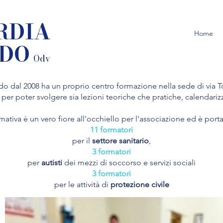
RDIA
Home
LDO
Odv
ldo dal 2008 ha un proprio centro formazione nella sede di via T
iti per poter svolgere sia lezioni teoriche che pratiche, calendari
ormativa è un vero fiore all'occhiello per l'associazione ed è porta
11 formatori
per il
settore sanitario
,
3 formatori
per
autisti
dei mezzi di soccorso e servizi sociali
3 formatori
per le attività di
protezione civile