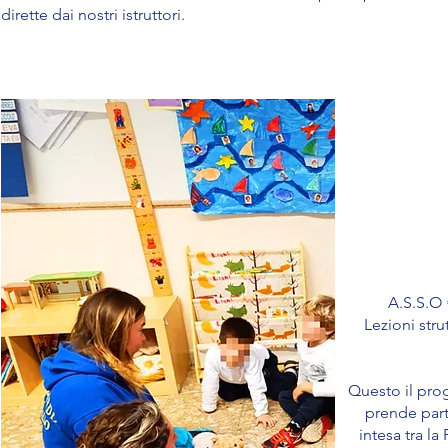
dirette dai nostri istruttori.
A.S.S.O
Lezioni stru
Questo il prog
prende part
intesa tra l