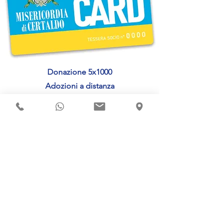
Donazione 5x1000
Adozioni a distanza
Donazione a Misericordia
Misericordia di Certaldo Odv
Via D. Alighieri 2/4 - Certaldo (Fi)
|
Centralino:
0571 668092
|
info@misericordiacertaldo.it
RUNTS 70664 del 07/11/22
|
Isc. Albo Reg. del Volontariato
D.P.G.R. n. 1028 del 26/09/94
|
Persona Giuridica Riconosciuta
D.P.G.R. n. 439 del 17/11/92
P. IVA
03084500481
|
Codice Fiscale
82002730487
©2026 di Misericordia di Certaldo.