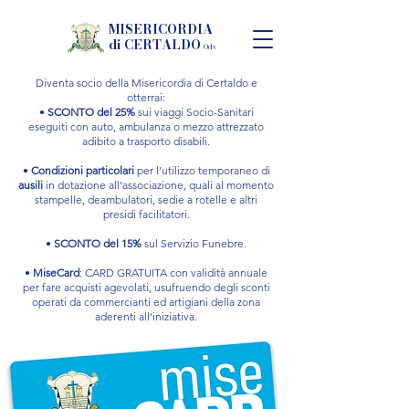
MISERICORDIA
di CERTALDO
Odv
Diventa socio della Misericordia di Certaldo e
otterrai:
•
SCONTO del 25%
sui viaggi Socio-Sanitari
eseguiti con auto, ambulanza o mezzo attrezzato
adibito a trasporto disabili.
•
Condizioni particolari
per l’utilizzo temporaneo di
ausili
in dotazione all’associazione, quali al momento
stampelle, deambulatori, sedie a rotelle e altri
presidi facilitatori.
•
SCONTO del 15%
sul Servizio Funebre.
•
MiseCard
: CARD GRATUITA con validità annuale
per fare acquisti agevolati, usufruendo degli sconti
operati da commercianti ed artigiani della zona
aderenti all’iniziativa.